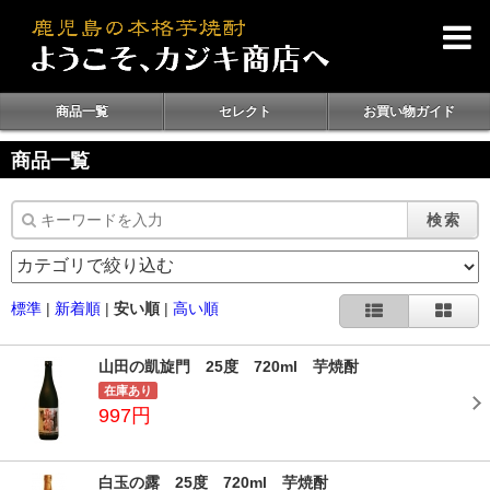
商品一覧
セレクト
お買い物ガイド
商品一覧
検索
標準
|
新着順
|
安い順
|
高い順
山田の凱旋門 25度 720ml 芋焼酎
在庫あり
997円
白玉の露 25度 720ml 芋焼酎