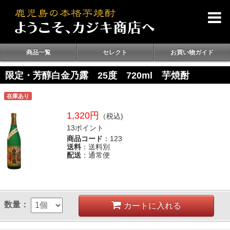
商品一覧
セレクト
お買い物ガイド
限定・芳醇白金乃露 25度 720ml 芋焼酎
在庫あり
1,320円
（税込)
13ポイント
商品コード
：123
送料
：送料別
配送
：通常便
数量：
カートに入れる