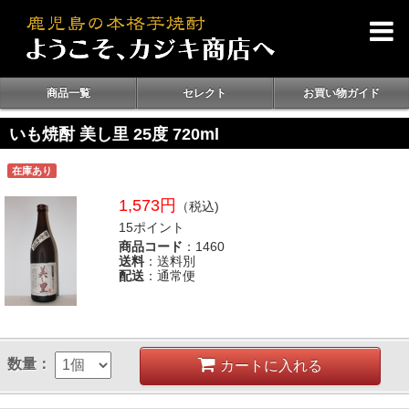
商品一覧
セレクト
お買い物ガイド
いも焼酎 美し里 25度 720ml
在庫あり
1,573円
（税込)
15ポイント
商品コード
：1460
送料
：送料別
配送
：通常便
数量：
カートに入れる