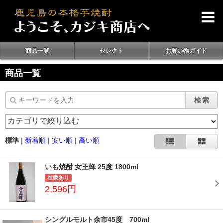
商品一覧
セレクト
お買い物ガイド
商品一覧
検索
標準
|
新着順
|
安い順
|
高い順
いも焼酎 女王蜂 25度 1800ml
在庫あり
2,596円
シングルモルト余市45度 700ml