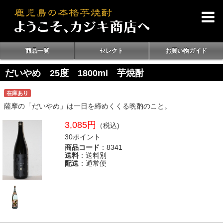
商品一覧
セレクト
お買い物ガイド
だいやめ 25度 1800ml 芋焼酎
在庫あり
薩摩の「だいやめ」は一日を締めくくる晩酌のこと。
3,085円
（税込)
30ポイント
商品コード
：8341
送料
：送料別
配送
：通常便