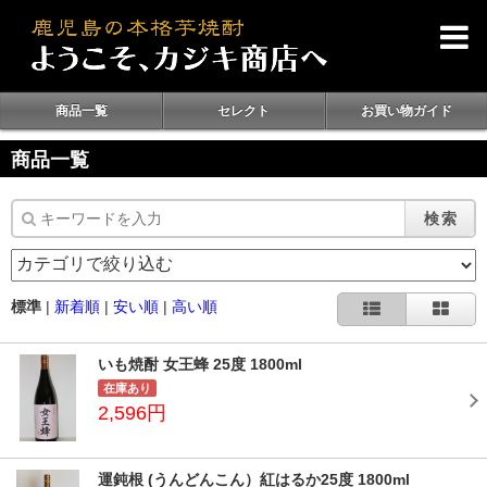
商品一覧
セレクト
お買い物ガイド
商品一覧
検索
標準
|
新着順
|
安い順
|
高い順
いも焼酎 女王蜂 25度 1800ml
在庫あり
2,596円
運鈍根 (うんどんこん）紅はるか25度 1800ml