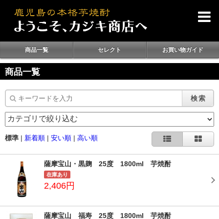
商品一覧
セレクト
お買い物ガイド
商品一覧
検索
標準
|
新着順
|
安い順
|
高い順
薩摩宝山・黒麹 25度 1800ml 芋焼酎
在庫あり
2,406円
薩摩宝山 福寿 25度 1800ml 芋焼酎