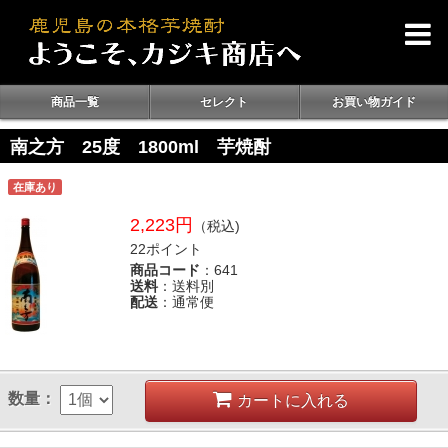
商品一覧
セレクト
お買い物ガイド
南之方 25度 1800ml 芋焼酎
在庫あり
2,223円
（税込)
22ポイント
商品コード
：641
送料
：送料別
配送
：通常便
数量：
カートに入れる