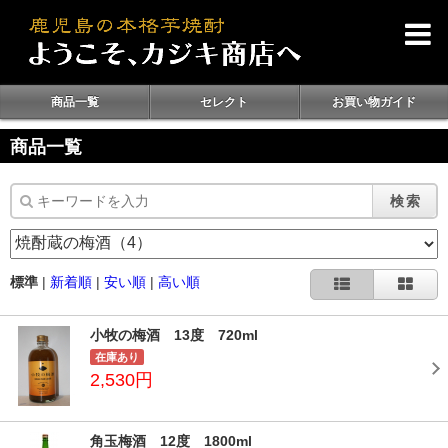
商品一覧
セレクト
お買い物ガイド
商品一覧
検索
標準
|
新着順
|
安い順
|
高い順
小牧の梅酒 13度 720ml
在庫あり
2,530円
角玉梅酒 12度 1800ml