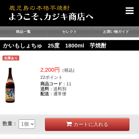
商品一覧
セレクト
お買い物ガイド
かいもしょちゅ 25度 1800ml 芋焼酎
在庫あり
2,200円
（税込)
22ポイント
商品コード
：11
送料
：送料別
配送
：通常便
数量：
カートに入れる