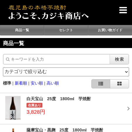
商品一覧
セレクト
お買い物ガイド
商品一覧
検索
標準
|
新着順
|
安い順
|
高い順
白天宝山 25度 1800ml 芋焼酎
在庫あり
3,828円
薩摩宝山・黒麹 25度 1800ml 芋焼酎