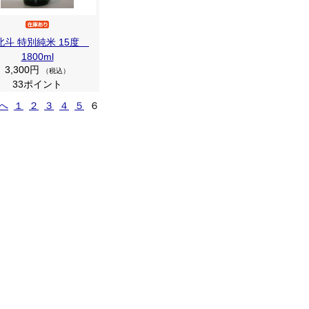
北斗 特別純米 15度
1800ml
3,300円
（税込）
33ポイント
前へ
１
２
３
４
５
６