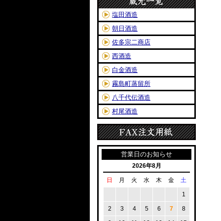
蔵元一覧
塩田酒造
朝日酒造
佐多宗二商店
西酒造
白金酒造
霧島町蒸留所
八千代伝酒造
村尾酒造
FAX注文用紙
営業日のお知らせ
2026年8月
日
月
火
水
木
金
土
1
2
3
4
5
6
7
8