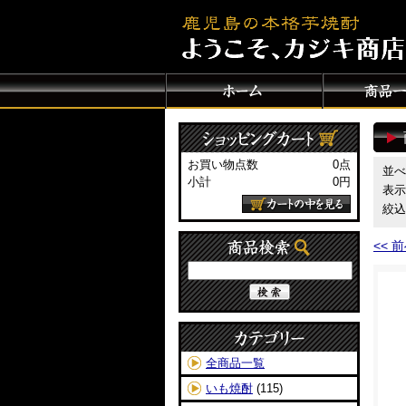
お買い物点数
0点
並べ
小計
0円
表示
絞込
カートの中を見る
<< 
商品検索
商品カテゴリ
全商品一覧
いも焼酎
(115)