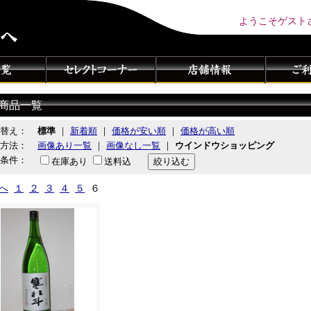
ようこそゲスト
商品一覧
替え：
標準
｜
新着順
｜
価格が安い順
｜
価格が高い順
方法：
画像あり一覧
｜
画像なし一覧
｜
ウインドウショッピング
条件：
在庫あり
送料込
前へ
１
２
３
４
５
６