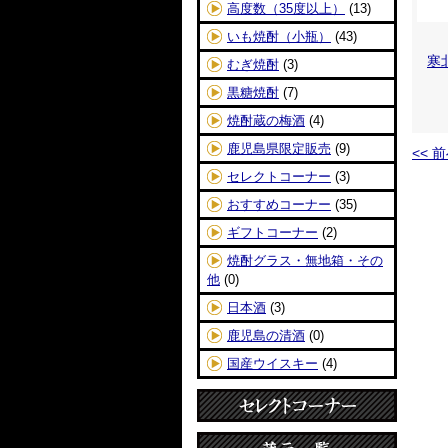
高度数（35度以上）
(13)
いも焼酎（小瓶）
(43)
寒
むぎ焼酎
(3)
黒糖焼酎
(7)
焼酎蔵の梅酒
(4)
鹿児島県限定販売
(9)
<< 
セレクトコーナー
(3)
おすすめコーナー
(35)
ギフトコーナー
(2)
焼酎グラス・無地箱・その
他
(0)
日本酒
(3)
鹿児島の清酒
(0)
国産ウイスキー
(4)
セレクトコーナー