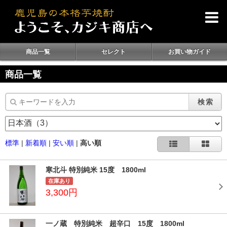
商品一覧
セレクト
お買い物ガイド
商品一覧
検索
標準
|
新着順
|
安い順
|
高い順
寒北斗 特別純米 15度 1800ml
在庫あり
3,300円
一ノ蔵 特別純米 超辛口 15度 1800ml