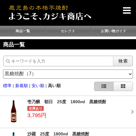
商品一覧
セレクト
お買い物ガイド
商品一覧
検索
標準
|
新着順
|
安い順
|
高い順
壱乃醸 朝日 25度 1800ml 黒糖焼酎
在庫あり
3,795円
沙羅 25度 1800ml 黒糖焼酎