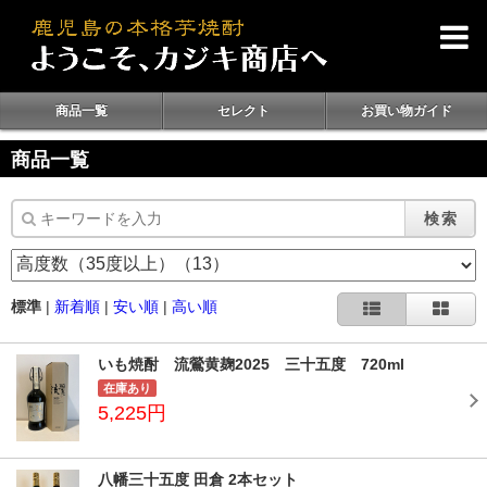
商品一覧
セレクト
お買い物ガイド
商品一覧
検索
標準
|
新着順
|
安い順
|
高い順
いも焼酎 流鶯黄麹2025 三十五度 720ml
在庫あり
5,225円
八幡三十五度 田倉 2本セット