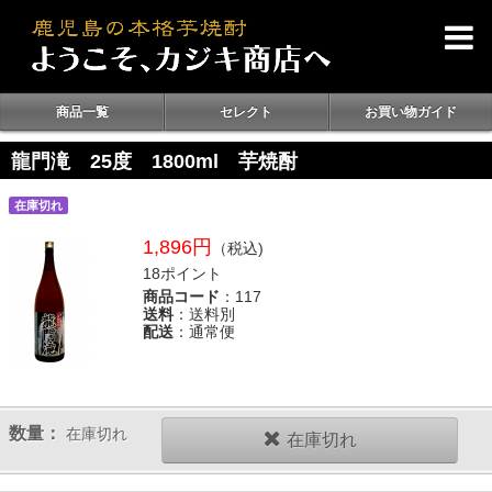
商品一覧
セレクト
お買い物ガイド
龍門滝 25度 1800ml 芋焼酎
在庫切れ
1,896円
（税込)
18ポイント
商品コード
：117
送料
：送料別
配送
：通常便
数量：
在庫切れ
在庫切れ